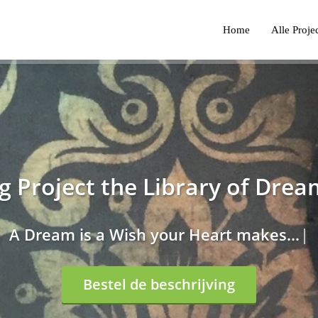
Home
Alle Proje
g Project the Library of Dre
A
D
r
e
a
m
i
s
a
W
i
s
h
y
o
u
r
H
e
a
r
t
m
a
k
e
s
.
.
.
Bestel de beschrijving