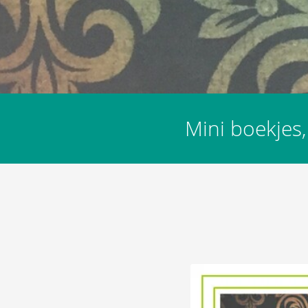
ezoeker.
Voorkeuren opslaan
Mini boekjes,