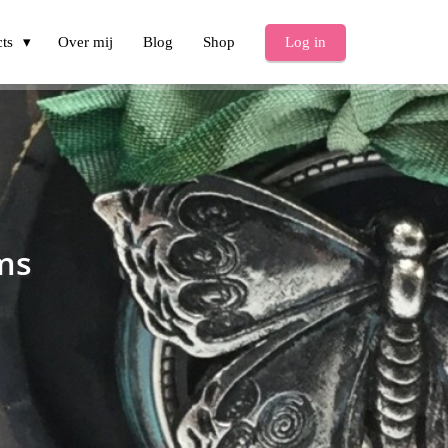
cts
Over mij
Blog
Shop
Log in
ams