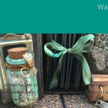
Wat
Omdat het hier om een beschrijving gaat, moet je zelf op
webwinkel staan. Zodra je toegang hebt tot het project krij
bouwen.