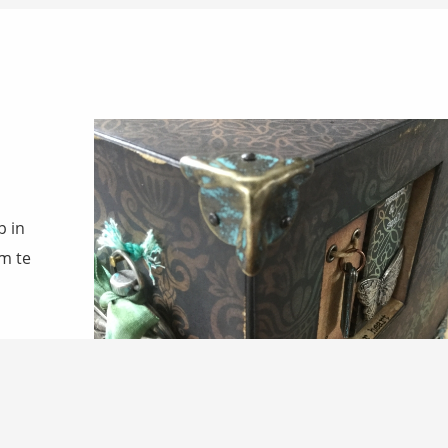
p in
om te