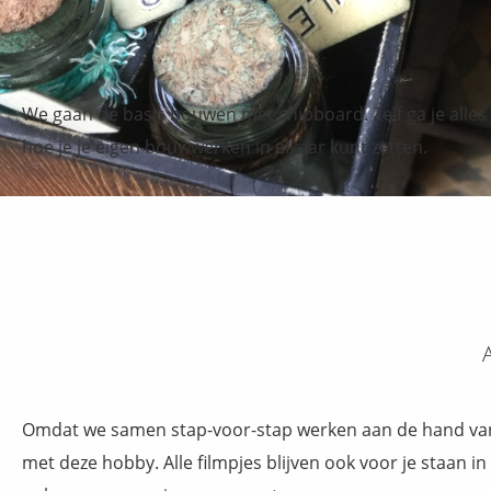
We gaan de basis bouwen met chipboard. Zelf ga je alles o
hoe je je eigen bouwwerken in elkaar kunt zetten.
A
Omdat we samen stap-voor-stap werken aan de hand van m
met deze hobby. Alle filmpjes blijven ook voor je staan in