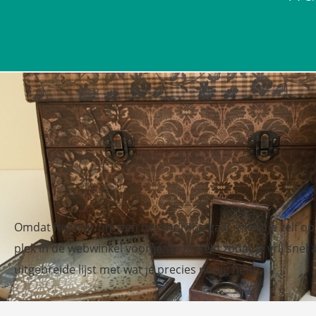
Omdat het hier om een beschrijving gaat, moet je zelf o
plek in de webwinkel voor je verzameld zodat je vrij snel 
uitgebreide lijst met wat je precies nodig hebt.