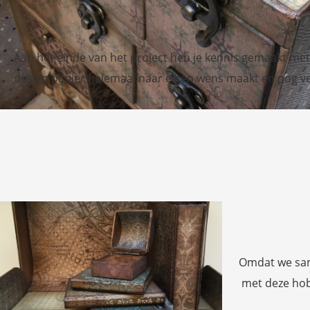
Aan het einde van het project heb je kennis gemaakt met 
design papier helemaal naar eigen wens maakt en nog v
Omdat we same
met deze hobb