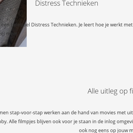
Distress Technieken
een heleboel Distress Technieken. Je leert hoe je werkt met 
eel meer.
Alle uitleg op f
n stap-voor-stap werken aan de hand van movies met uitleg
y. Alle filmpjes blijven ook voor je staan in de inlog omgevin
ook nog eens op jouw 