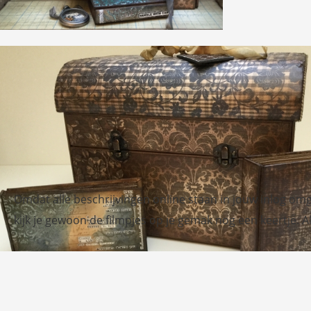
Omdat alle beschrijvingen online staan in jouw inlog omge
kijk je gewoon de filmpjes op je gemak nog een keertje. All