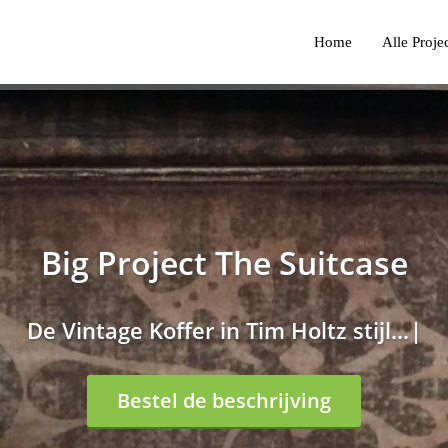
Home
Alle Proje
Big Project The Suitcase
D
e
V
i
n
t
a
g
e
K
o
f
e
r
i
n
T
i
m
H
o
l
t
z
s
t
i
j
l
.
.
.
Bestel de beschrijving