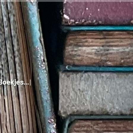
B
o
e
k
j
e
s
.
.
.