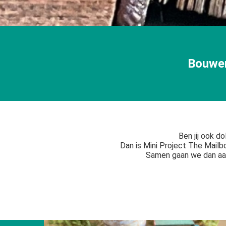
ezoeker.
Voorkeuren opslaan
Bouwen,
Ben jij ook d
Dan is Mini Project The Mailbo
Samen gaan we dan aan