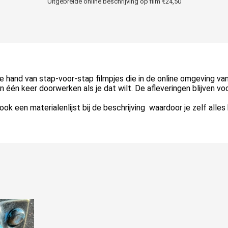
Uitgebreide online beschrijving op film €24,50
 hand van stap-voor-stap filmpjes die in de online omgeving va
s in één keer doorwerken als je dat wilt. De afleveringen blijven vo
e ook een materialenlijst bij de beschrijving waardoor je zelf alle