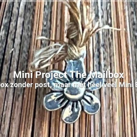
Mini Project The Mailbox
b
o
x
z
o
n
d
e
r
p
o
s
t
,
m
a
a
r
m
é
t
h
e
e
l
v
e
e
l
M
i
n
i