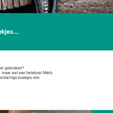
kjes....
ier gebruiken?
. maar wel een heleboel Mini's.
chattige boekjes erin.