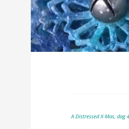
ezoeker.
Voorkeuren opslaan
A Distressed X-Mas, dag 