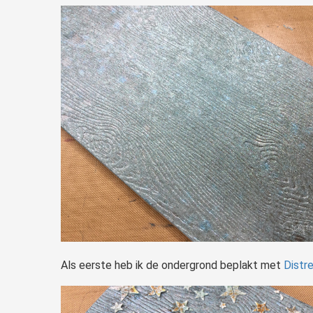
Als eerste heb ik de ondergrond beplakt met
Distr