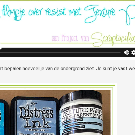
unt bepalen hoeveel je van de ondergrond ziet. Je kunt je vast we