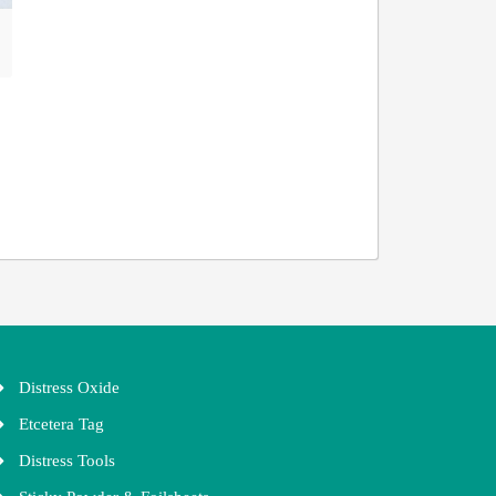
Distress Oxide
Etcetera Tag
Distress Tools