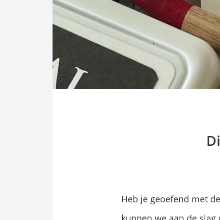
ezoeker.
Voorkeuren opslaan
Di
Heb je geoefend met de 
kunnen we aan de slag 