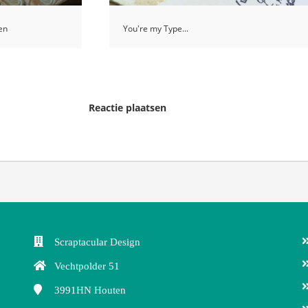
en
You're my Type...
Reactie plaatsen
Scraptacular Design
Vechtpolder 51
3991HN
Houten