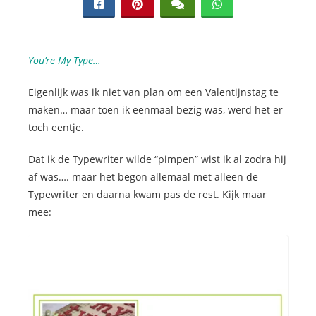
s kan de
e niet
oneren.
You’re My Type…
ieken
ische
Eigenlijk was ik niet van plan om een Valentijnstag te
s worden
maken… maar toen ik eenmaal bezig was, werd het er
kt om
toch eentje.
em
Dat ik de Typewriter wilde “pimpen” wist ik al zodra hij
tie te
elen over
af was…. maar het begon allemaal met alleen de
drag van
Typewriter en daarna kwam pas de rest. Kijk maar
zoeker op
mee:
site.
ing
ingcookies
 gebruikt
oekers te