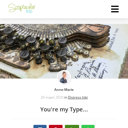
ngen
 policy
oneel
onele
s zijn
kelijk om
Anne-Marie
bsite te
20 maart 2020
in
Distress Inkt
ken. Ze
You're my Type...
 gebruikt
asisfuncties
der deze