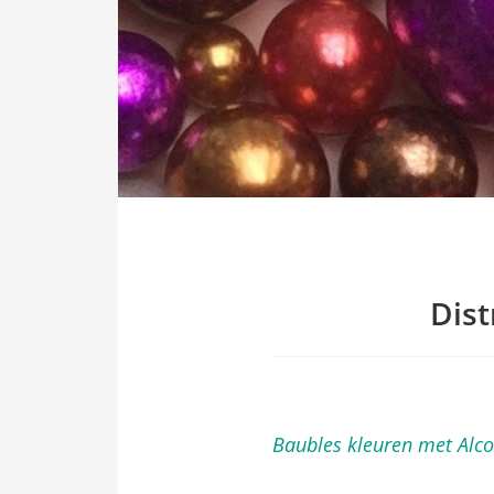
ezoeker.
Voorkeuren opslaan
Dist
Baubles kleuren met Alco