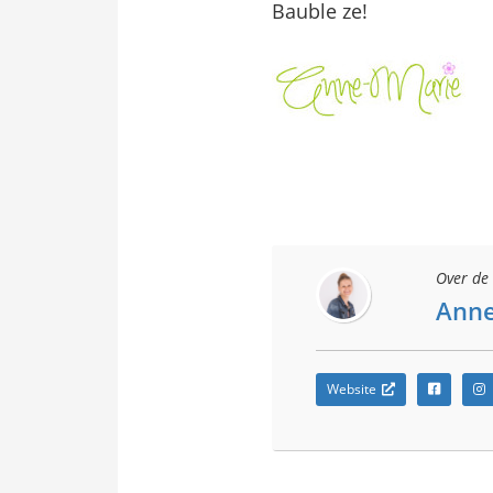
Bauble ze!
Over de 
Anne
Website