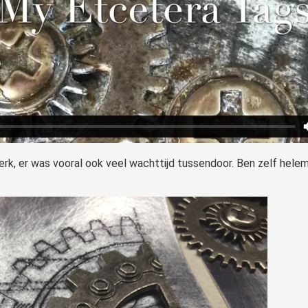
werk, er was vooral ook veel wachttijd tussendoor. Ben zelf hel