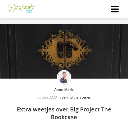
ngen
 policy
oneel
onele
s zijn
kelijk om
Anne-Marie
bsite te
06 juni 2020
in
Behind the Scenes
ken. Ze
Extra weetjes over Big Project The
 gebruikt
Bookcase
asisfuncties
der deze