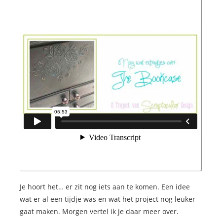
 op de
e. Hierdoor
 website-
ren
nte
enties
gebaseerd
 gedrag van
ezoeker.
uren
Je hoort het… er zit nog iets aan te komen. Een idee
wat er al een tijdje was en wat het project nog leuker
gaat maken. Morgen vertel ik je daar meer over.