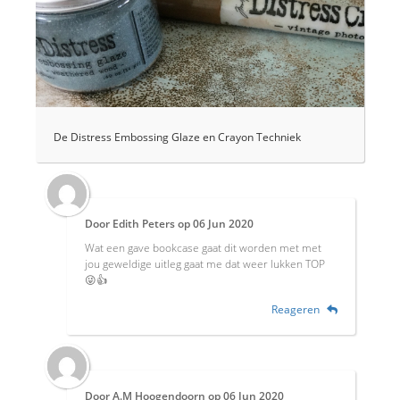
De Distress Embossing Glaze en Crayon Techniek
Door
Edith Peters
op
06 Jun 2020
Wat een gave bookcase gaat dit worden met met
jou geweldige uitleg gaat me dat weer lukken TOP
😜👍
Reageren
Door
A.M Hoogendoorn
op
06 Jun 2020