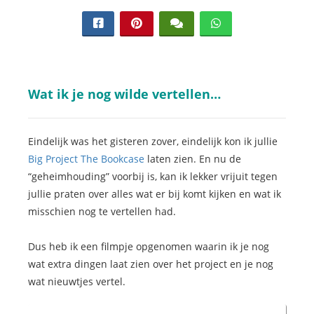
s kan de
e niet
oneren.
ieken
ische
Wat ik je nog wilde vertellen…
s worden
kt om
Eindelijk was het gisteren zover, eindelijk kon ik jullie
em
tie te
Big Project The Bookcase
laten zien. En nu de
elen over
“geheimhouding” voorbij is, kan ik lekker vrijuit tegen
drag van
jullie praten over alles wat er bij komt kijken en wat ik
zoeker op
misschien nog te vertellen had.
site.
Dus heb ik een filmpje opgenomen waarin ik je nog
ing
wat extra dingen laat zien over het project en je nog
ingcookies
wat nieuwtjes vertel.
 gebruikt
oekers te